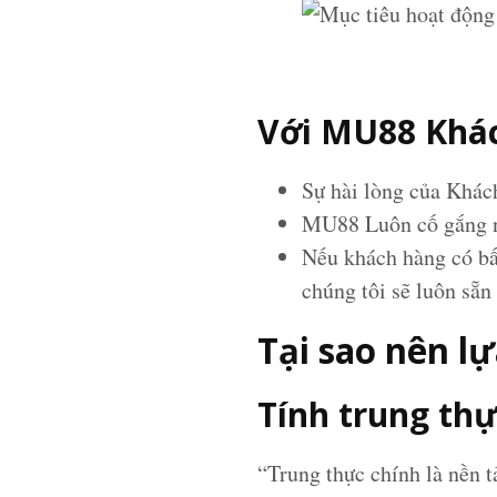
Với MU88 Khác
Sự hài lòng của Khác
MU88 Luôn cố gắng nỗ
Nếu khách hàng có bấ
chúng tôi sẽ luôn sẵn
Tại sao nên lự
Tính trung thự
“Trung thực chính là nền 