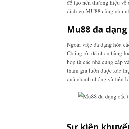
để tạo nên thương hiệu về
dịch vụ MU88 cũng như nhữ
Mu88 đa dạng 
Ngoài việc đa dạng hóa các
Chúng tôi đã chọn hàng lo
hợp từ các nhà cung cấp v
tham gia luôn được xác th
quả nhanh chóng và tiện lợ
Sự kiện khuyế