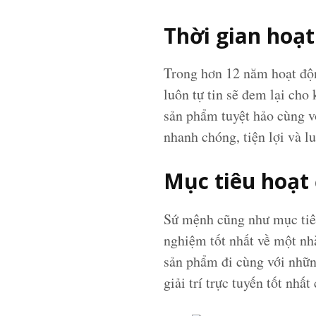
Thời gian hoạt
Trong hơn 12 năm hoạt độn
luôn tự tin sẽ đem lại cho 
sản phẩm tuyệt hảo cùng vớ
nhanh chóng, tiện lợi và lu
Mục tiêu hoạt 
Sứ mệnh cũng như mục tiêu
nghiệm tốt nhất về một nhà
sản phẩm đi cùng với nhữn
giải trí trực tuyến tốt nh