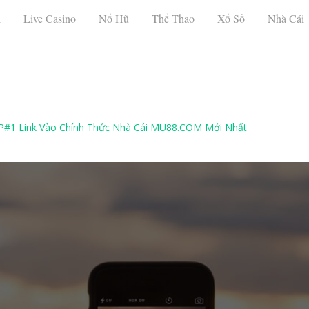
i
Live Casino
Nổ Hũ
Thể Thao
Xổ Số
Nhà Cái
OP#1 Link Vào Chính Thức Nhà Cái MU88.COM Mới Nhất