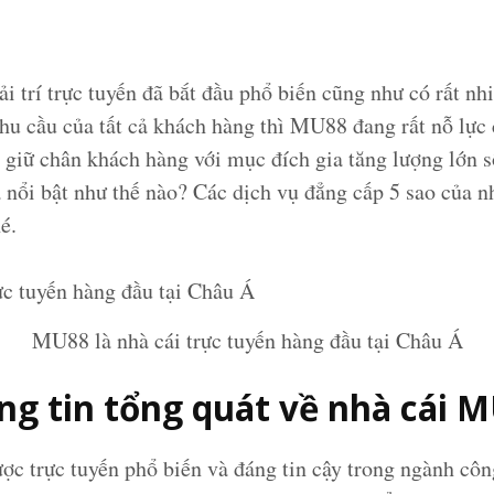
ải trí trực tuyến đã bắt đầu phổ biến cũng như có rất nh
hu cầu của tất cả khách hàng thì MU88 đang rất nỗ lực 
ể giữ chân khách hàng với mục đích gia tăng lượng lớn 
à nổi bật như thế nào? Các dịch vụ đẳng cấp 5 sao của n
é.
MU88 là nhà cái trực tuyến hàng đầu tại Châu Á
ông tin tổng quát về nhà cái 
c trực tuyến phổ biến và đáng tin cậy trong ngành công