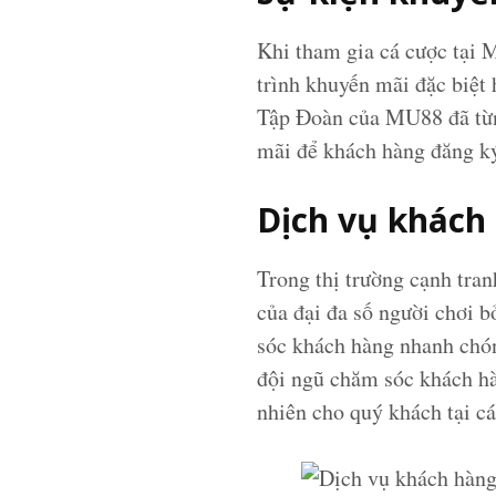
Khi tham gia cá cược tại 
trình khuyến mãi đặc biệt
Tập Đoàn của MU88 đã từn
mãi để khách hàng đăng ký
Dịch vụ khách
Trong thị trường cạnh tran
của đại đa số người chơi 
sóc khách hàng nhanh chóng
đội ngũ chăm sóc khách hà
nhiên cho quý khách tại c