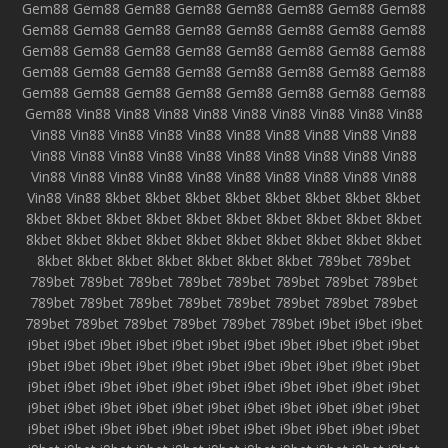
Gem88
Gem88
Gem88
Gem88
Gem88
Gem88
Gem88
Gem88
Gem88
Gem88
Gem88
Gem88
Gem88
Gem88
Gem88
Gem88
Gem88
Gem88
Gem88
Gem88
Gem88
Gem88
Gem88
Gem88
Gem88
Gem88
Gem88
Gem88
Gem88
Gem88
Gem88
Gem88
Gem88
Gem88
Gem88
Gem88
Gem88
Gem88
Gem88
Gem88
Gem88
Vin88
Vin88
Vin88
Vin88
Vin88
Vin88
Vin88
Vin88
Vin88
Vin88
Vin88
Vin88
Vin88
Vin88
Vin88
Vin88
Vin88
Vin88
Vin88
Vin88
Vin88
Vin88
Vin88
Vin88
Vin88
Vin88
Vin88
Vin88
Vin88
Vin88
Vin88
Vin88
Vin88
Vin88
Vin88
Vin88
Vin88
Vin88
Vin88
Vin88
Vin88
8kbet
8kbet
8kbet
8kbet
8kbet
8kbet
8kbet
8kbet
8kbet
8kbet
8kbet
8kbet
8kbet
8kbet
8kbet
8kbet
8kbet
8kbet
8kbet
8kbet
8kbet
8kbet
8kbet
8kbet
8kbet
8kbet
8kbet
8kbet
8kbet
8kbet
8kbet
8kbet
8kbet
8kbet
8kbet
789bet
789bet
789bet
789bet
789bet
789bet
789bet
789bet
789bet
789bet
789bet
789bet
789bet
789bet
789bet
789bet
789bet
789bet
789bet
789bet
789bet
789bet
789bet
789bet
i9bet
i9bet
i9bet
i9bet
i9bet
i9bet
i9bet
i9bet
i9bet
i9bet
i9bet
i9bet
i9bet
i9bet
i9bet
i9bet
i9bet
i9bet
i9bet
i9bet
i9bet
i9bet
i9bet
i9bet
i9bet
i9bet
i9bet
i9bet
i9bet
i9bet
i9bet
i9bet
i9bet
i9bet
i9bet
i9bet
i9bet
i9bet
i9bet
i9bet
i9bet
i9bet
i9bet
i9bet
i9bet
i9bet
i9bet
i9bet
i9bet
i9bet
i9bet
i9bet
i9bet
i9bet
i9bet
i9bet
i9bet
i9bet