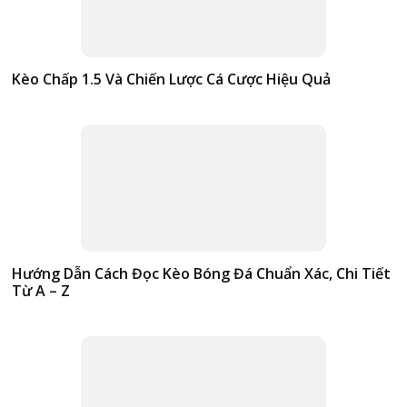
Kèo Chấp 1.5 Và Chiến Lược Cá Cược Hiệu Quả
Hướng Dẫn Cách Đọc Kèo Bóng Đá Chuẩn Xác, Chi Tiết
Từ A – Z