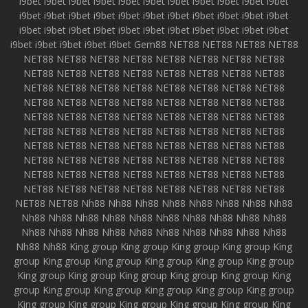
i9bet
i9bet
i9bet
i9bet
i9bet
i9bet
i9bet
i9bet
i9bet
i9bet
i9bet
i9bet
i9bet
i9bet
i9bet
i9bet
i9bet
i9bet
i9bet
i9bet
i9bet
i9bet
i9bet
i9bet
i9bet
i9bet
i9bet
i9bet
i9bet
i9bet
i9bet
i9bet
i9bet
i9bet
i9bet
i9bet
i9bet
i9bet
Gem88
NET88
NET88
NET88
NET88
NET88
NET88
NET88
NET88
NET88
NET88
NET88
NET88
NET88
NET88
NET88
NET88
NET88
NET88
NET88
NET88
NET88
NET88
NET88
NET88
NET88
NET88
NET88
NET88
NET88
NET88
NET88
NET88
NET88
NET88
NET88
NET88
NET88
NET88
NET88
NET88
NET88
NET88
NET88
NET88
NET88
NET88
NET88
NET88
NET88
NET88
NET88
NET88
NET88
NET88
NET88
NET88
NET88
NET88
NET88
NET88
NET88
NET88
NET88
NET88
NET88
NET88
NET88
NET88
NET88
NET88
NET88
NET88
NET88
NET88
NET88
NET88
NET88
NET88
NET88
NET88
NET88
NET88
NET88
NET88
NET88
NET88
Nh88
Nh88
Nh88
Nh88
Nh88
Nh88
Nh88
Nh88
Nh88
Nh88
Nh88
Nh88
Nh88
Nh88
Nh88
Nh88
Nh88
Nh88
Nh88
Nh88
Nh88
Nh88
Nh88
Nh88
Nh88
Nh88
Nh88
Nh88
Nh88
Nh88
King group
King group
King group
King group
King
group
King group
King group
King group
King group
King group
King group
King group
King group
King group
King group
King
group
King group
King group
King group
King group
King group
King group
King group
King group
King group
King group
King