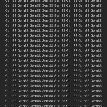
Gem88
Gem88
Gem88
Gem88
Gem88
Gem88
Gem88
Gem88
Gem88
Gem88
Gem88
Gem88
Gem88
Gem88
Gem88
Gem88
Gem88
Gem88
Gem88
Gem88
Gem88
Gem88
Gem88
Gem88
Gem88
Gem88
Gem88
Gem88
Gem88
Gem88
Gem88
Gem88
Gem88
Gem88
Gem88
Gem88
Gem88
Gem88
Gem88
Gem88
Gem88
Gem88
Gem88
Gem88
Gem88
Gem88
Gem88
Gem88
Gem88
Gem88
Gem88
Gem88
Gem88
Gem88
Gem88
Gem88
Gem88
Gem88
Gem88
Gem88
Gem88
Gem88
Gem88
Gem88
Gem88
Gem88
Gem88
Gem88
Gem88
Gem88
Gem88
Gem88
Gem88
Gem88
Gem88
Gem88
Gem88
Gem88
Gem88
Gem88
Gem88
Gem88
Gem88
Gem88
Gem88
Gem88
Gem88
Gem88
Gem88
Gem88
Gem88
Gem88
Gem88
Gem88
Gem88
Gem88
Gem88
Gem88
Gem88
Gem88
Gem88
Gem88
Gem88
Gem88
Gem88
Gem88
Gem88
Gem88
Gem88
Gem88
Gem88
Gem88
Gem88
Gem88
Gem88
Gem88
Gem88
Gem88
Gem88
Gem88
Gem88
Gem88
Gem88
Gem88
Gem88
Gem88
Gem88
Gem88
Gem88
Gem88
Gem88
Gem88
Gem88
Gem88
Gem88
Gem88
Gem88
Gem88
Gem88
Gem88
Gem88
Gem88
Gem88
Gem88
Gem88
Gem88
Gem88
Gem88
Gem88
Gem88
Gem88
Gem88
Gem88
Gem88
Gem88
Gem88
Gem88
Gem88
Gem88
Gem88
Gem88
Gem88
Gem88
Gem88
Gem88
Gem88
Gem88
Gem88
Gem88
Gem88
Gem88
Gem88
Gem88
Gem88
Gem88
Gem88