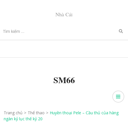
Nhà Cái
Tìm
kiếm:
SM66
Trang chủ
>
Thể thao
>
Huyền thoại Pele – Cầu thủ của hàng
ngàn kỷ lục thế kỷ 20