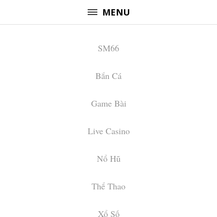
Bỏ
MENU
qua
và
SM66
tới
nội
Bắn Cá
dung
(ấn
Game Bài
Enter)
Live Casino
Nổ Hũ
Thể Thao
Xổ Số