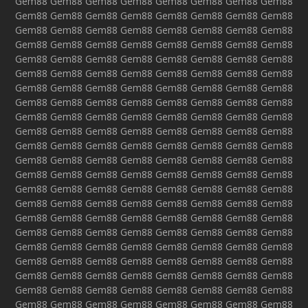
Gem88
Gem88
Gem88
Gem88
Gem88
Gem88
Gem88
Gem88
Gem88
Gem88
Gem88
Gem88
Gem88
Gem88
Gem88
Gem88
Gem88
Gem88
Gem88
Gem88
Gem88
Gem88
Gem88
Gem88
Gem88
Gem88
Gem88
Gem88
Gem88
Gem88
Gem88
Gem88
Gem88
Gem88
Gem88
Gem88
Gem88
Gem88
Gem88
Gem88
Gem88
Gem88
Gem88
Gem88
Gem88
Gem88
Gem88
Gem88
Gem88
Gem88
Gem88
Gem88
Gem88
Gem88
Gem88
Gem88
Gem88
Gem88
Gem88
Gem88
Gem88
Gem88
Gem88
Gem88
Gem88
Gem88
Gem88
Gem88
Gem88
Gem88
Gem88
Gem88
Gem88
Gem88
Gem88
Gem88
Gem88
Gem88
Gem88
Gem88
Gem88
Gem88
Gem88
Gem88
Gem88
Gem88
Gem88
Gem88
Gem88
Gem88
Gem88
Gem88
Gem88
Gem88
Gem88
Gem88
Gem88
Gem88
Gem88
Gem88
Gem88
Gem88
Gem88
Gem88
Gem88
Gem88
Gem88
Gem88
Gem88
Gem88
Gem88
Gem88
Gem88
Gem88
Gem88
Gem88
Gem88
Gem88
Gem88
Gem88
Gem88
Gem88
Gem88
Gem88
Gem88
Gem88
Gem88
Gem88
Gem88
Gem88
Gem88
Gem88
Gem88
Gem88
Gem88
Gem88
Gem88
Gem88
Gem88
Gem88
Gem88
Gem88
Gem88
Gem88
Gem88
Gem88
Gem88
Gem88
Gem88
Gem88
Gem88
Gem88
Gem88
Gem88
Gem88
Gem88
Gem88
Gem88
Gem88
Gem88
Gem88
Gem88
Gem88
Gem88
Gem88
Gem88
Gem88
Gem88
Gem88
Gem88
Gem88
Gem88
Gem88
Gem88
Gem88
Gem88