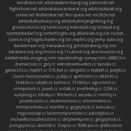
wordtrace.net
adobsikabrembang.org
yukimode.net
flightshoes.net
adobsikabserambarat.org
adobsikabpati.org
contie.net
findfamiliar.net
flex-space.net
vns365e.net
adobsikabsidoarjo.org
adobsikabrejanglebong.org
gnosticchurch.org
tarife24.org
lederstuhl.org
slcnepal.org
heimtierbedarf.org
centerforgirls.org
alluminati.org
not-rocket-
science.org
hagelschaden.org
stn-nephro.org
jenny-slate.org
daruleimaan.org
mainpakai.org
gotchatraining.org
issii-
database.org
sing-lesson.org
11calcioit.org
alsa-houston.org
exhibitmedia-assignsg.com
equalstrategy-survey.com
u888c3.cc
dramacoolc.cc
gstj.cc
videodownloaders.cc
kyouka.cc
ganas333.cc
mpk01.cc
575-bet.cc
wingslot.cc
huliddf.cc
pxdy8.cc
coach-factoryoutlet.cc
ycday.cc
qp455sth1.cc
682045.cc
164656.cc
rubylin.cc
kartex.cc
731804.cc
agrochem.cc
omnipotent.cc
jsweb.cc
notalk.cc
lovefeeling.cc
029it.cc
luckylong.cc
mbaby.cc
hhchem.cc
aecedu.cc
meishij.cc
pocketsslots.cc
asianmomxxx.cc
smotrimkino.cc
momporntube.cc
nice456.cc
gogayfuck.cc
kolscan.cc
mypornsnap.cc
bestmomporntube.cc
parodybox.cc
michaelkorsoutletsstore.cc
dirtytwinkporn.cc
getgayfuck.cc
porngaysex.cc
directdl.cc
33spins.cc
fb88-pro.io
qh88com.io