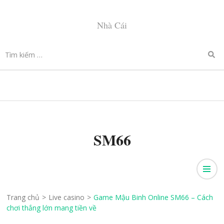
Nhà Cái
Tìm
kiếm:
SM66
Trang chủ
>
Live casino
>
Game Mậu Binh Online SM66 – Cách
chơi thắng lớn mang tiền về