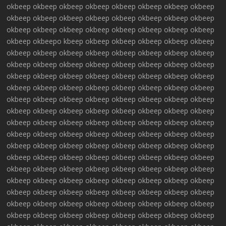
okbeep
okbeep
okbeep
okbeep
okbeep
okbeep
okbeep
okbeep
okbeep
okbeep
okbeep
okbeep
okbeep
okbeep
okbeep
okbeep
okbeep
okbeep
okbeep
okbeep
okbeep
okbeep
okbeep
okbeep
okbeep
okbeep
o
kbeep
okbeep
okbeep
okbeep
okbeep
okbeep
okbeep
okbeep
okbeep
okbeep
okbeep
okbeep
okbeep
okbeep
okbeep
okbeep
okbeep
okbeep
okbeep
okbeep
okbeep
okbeep
okbeep
okbeep
okbeep
okbeep
okbeep
okbeep
okbeep
okbeep
okbeep
okbeep
okbeep
okbeep
okbeep
okbeep
okbeep
okbeep
okbeep
okbeep
okbeep
okbeep
okbeep
okbeep
okbeep
okbeep
okbeep
okbeep
okbeep
okbeep
okbeep
okbeep
okbeep
okbeep
okbeep
okbeep
okbeep
okbeep
okbeep
okbeep
okbeep
okbeep
okbeep
okbeep
okbeep
okbeep
okbeep
okbeep
okbeep
okbeep
okbeep
okbeep
okbeep
okbeep
okbeep
okbeep
okbeep
okbeep
okbeep
okbeep
okbeep
okbeep
okbeep
okbeep
okbeep
okbeep
okbeep
okbeep
okbeep
okbeep
okbeep
okbeep
okbeep
okbeep
okbeep
okbeep
okbeep
okbeep
okbeep
okbeep
okbeep
okbeep
okbeep
okbeep
okbeep
okbeep
okbeep
okbeep
okbeep
okbeep
okbeep
okbeep
okbeep
okbeep
okbeep
okbeep
okbeep
okbeep
okbeep
okbeep
okbeep
okbeep
okbeep
okbeep
okbeep
okbeep