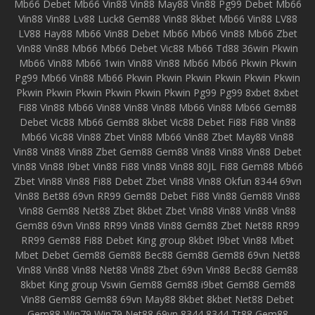
Mb66
Debet
Mb66
Vin88
Vin88
May88
Vin88
Pg99
Debet
Mb66
Vin88
Vin88
Lv88
Luck8
Gem88
Vin88
8kbet
Mb66
Vin88
LV88
LV88
Hay88
Mb66
Vin88
Debet
Mb66
Mb66
Vin88
Mb66
Zbet
Vin88
Vin88
Mb66
Mb66
Debet
Vic88
Mb66
Td88
36win
Pkwin
Mb66
Vin88
Mb66
1win
Vin88
Vin88
Mb66
Mb66
Pkwin
Pkwin
Pg99
Mb66
Vin88
Mb66
Pkwin
Pkwin
Pkwin
Pkwin
Pkwin
Pkwin
Pkwin
Pkwin
Pkwin
Pkwin
Pkwin
Pkwin
Pg99
Pg99
8xbet
8xbet
Fi88
Vin88
Mb66
Vin88
Vin88
Vin88
Mb66
Vin88
Mb66
Gem88
Debet
Vic88
Mb66
Gem88
8kbet
Vic88
Debet
Fi88
Fi88
Vin88
Mb66
Vic88
Vin88
Zbet
Vin88
Mb66
Vin88
Zbet
May88
Vin88
Vin88
Vin88
Vin88
Zbet
Gem88
Gem88
Vin88
Vin88
Vin88
Debet
Vin88
Vin88
I9bet
Vin88
Fi88
Vin88
Vin88
80JL
Fi88
Gem88
Mb66
Zbet
Vin88
Vin88
Fi88
Debet
Zbet
Vin88
Vin88
Okfun
8344
69vn
Vin88
Bet88
69vn
RR99
Gem88
Debet
Fi88
Vin88
Gem88
Vin88
Vin88
Gem88
Net88
Zbet
8kbet
Zbet
Vin88
Vin88
Vin88
Vin88
Gem88
69vn
Vin88
RR99
Vin88
Vin88
Gem88
Zbet
Net88
RR99
RR99
Gem88
Fi88
Debet
King group
8kbet
I9bet
Vin88
Mbet
Mbet
Debet
Gem88
Gem88
Bec88
Gem88
Gem88
69vn
Net88
Vin88
Vin88
Vin88
Net88
Vin88
Zbet
69vn
Vin88
Bec88
Gem88
8kbet
King group
Vswin
Gem88
Gem88
i9bet
Gem88
Gem88
Vin88
Gem88
Gem88
69vn
May88
8kbet
8kbet
Net88
Debet
Gem88
Win79
Win79
Net88
69vn
8344
8344
Tt88
Gem88