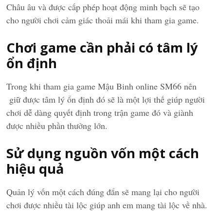
Châu âu và được cấp phép hoạt động minh bạch sẽ tạo
cho người chơi cảm giác thoải mái khi tham gia game.
Chơi game cần phải có tâm lý
ổn định
Trong khi tham gia game
Mậu Binh
online SM66 nên
giữ được tâm lý ổn định đó sẽ là một lợi thế giúp người
chơi dễ dàng quyết định trong trận game đó và giành
được nhiều phần thưởng lớn.
Sử dụng nguồn vốn một cách
hiệu quả
Quản lý vốn một cách đúng đắn sẽ mang lại cho người
chơi được nhiều tài lộc giúp anh em mang tài lộc về nhà.