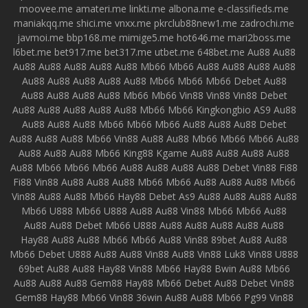
moovee.me
amateri.me
linkti.me
albona.me
e-classifieds.me
maniakqq.me
shici.me
vnxx.me
pkrclub88new1.me
zadrochi.me
javmoi.me
bbp168.me
mimige5.me
hot646.me
mari2boss.me
l6bet.me
bet917.me
bet317.me
utbet.me
648bet.me
Au88
Au88
Au88
Au88
Au88
Au88
Au88
Mb66
Mb66
Au88
Au88
Au88
Au88
Au88
Au88
Au88
Au88
Au88
Mb66
Mb66
Mb66
Debet
Au88
Au88
Au88
Au88
Au88
Mb66
Mb66
Vin88
Vin88
Vin88
Debet
Au88
Au88
Au88
Au88
Au88
Mb66
Mb66
Kingkongbio
AS9
Au88
Au88
Au88
Au88
Mb66
Mb66
Mb66
Au88
Au88
Au88
Debet
Au88
Au88
Au88
Mb66
Vin88
Au88
Au88
Mb66
Mb66
Mb66
Au88
Au88
Au88
Au88
Mb66
King88
Kgame
Au88
Au88
Au88
Au88
Au88
Mb66
Mb66
Mb66
Au88
Au88
Au88
Au88
Debet
Vin88
Fi88
Fi88
Vin88
Au88
Au88
Au88
Mb66
Mb66
Au88
Au88
Au88
Mb66
Vin88
Au88
Au88
Mb66
Hay88
Debet
As9
Au88
Au88
Au88
Au88
Mb66
U888
Mb66
U888
Au88
Au88
Vin88
Mb66
Mb66
Au88
Au88
Au88
Debet
Mb66
U888
Au88
Au88
Au88
Au88
Au88
Hay88
Au88
Au88
Mb66
Mb66
Au88
Vin88
89bet
Au88
Au88
Mb66
Debet
U888
Au88
Au88
Vin88
Au88
Vin88
Luk8
Vin88
U888
69bet
Au88
Au88
Hay88
Vin88
Mb66
Hay88
Bwin
Au88
Mb66
Au88
Au88
Au88
Gem88
Hay88
Mb66
Debet
Au88
Debet
Vin88
Gem88
Hay88
Mb66
Vin88
36win
Au88
Au88
Mb66
Pg99
Vin88