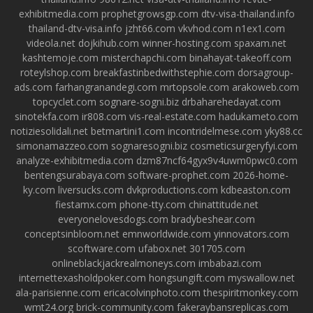
exhibitmedia.com
prophetgrowsgp.com
dtv-visa-thailand.info
thailand-dtv-visa.info
jzht66.com
vkvhod.com
n1ex1.com
videola.net
dojkihub.com
winner-hosting.com
spaxam.net
kashtemoje.com
misterchapchi.com
binahayat-takeoff.com
roteylshop.com
breakfastinbedwithstephie.com
dorsagroup-
ads.com
farhangranandegi.com
mrtopsole.com
arakoweb.com
topcyclet.com
sognare-sogni.biz
drbaharehedayat.com
sinotekfa.com
ir808.com
vis-real-estate.com
hadukameto.com
notiziesolidali.net
betmartini1.com
incontridelmese.com
yky88.cc
simonamazzeo.com
sognaresogni.biz
cosmeticsurgeryfyi.com
analyze-exhibitmedia.com
dzm87ncf64gyx9v4uwm0pwc0.com
bentengsurabaya.com
software-prophet.com
2026-home-
ky.com
liversucks.com
dvkproductions.com
kdbeaston.com
fiestamx.com
phone-tty.com
chinattitude.net
everyonelovesdogs.com
bradybeshear.com
conceptsinbloom.net
emnworldwide.com
yinnovators.com
scoftware.com
ufabox.net
301705.com
onlineblackjackrealmoneys.com
imbabazi.com
internettexasholdpoker.com
hongsungift.com
myswallow.net
ala-parisienne.com
ericacolvinphoto.com
thespiritmonkey.com
wmt24.org
brick-community.com
fakeraybansreplicas.com